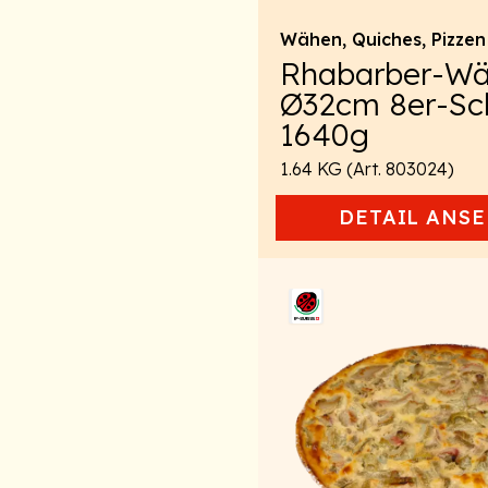
Wähen, Quiches, Pizzen
Rhabarber-W
Ø32cm 8er-Sch
1640g
1.64 KG (Art. 803024)
DETAIL
ANSE