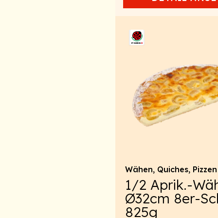
Wähen, Quiches, Pizzen
1/2 Aprik.-Wä
Ø32cm 8er-Sch
825g