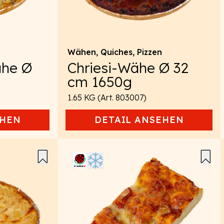
Wähen, Quiches, Pizzen
ähe Ø
Chriesi-Wähe Ø 32
cm 1650g
1.65 KG (Art. 803007)
HEN
DETAIL
ANSEHEN