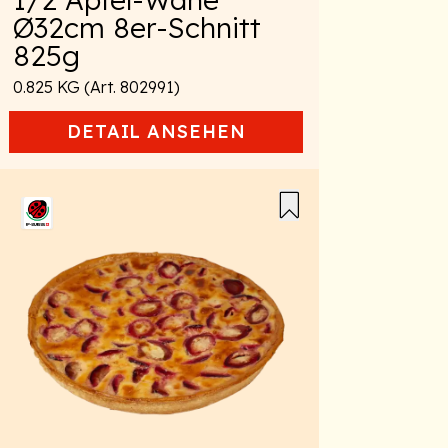
Ø32cm 8er-Schnitt
825g
0.825 KG (Art. 802991)
DETAIL
ANSEHEN