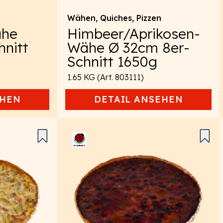
Wähen, Quiches, Pizzen
ähe
Himbeer/Aprikosen-
nitt
Wähe Ø 32cm 8er-
Schnitt 1650g
1.65 KG (Art. 803111)
HEN
DETAIL
ANSEHEN