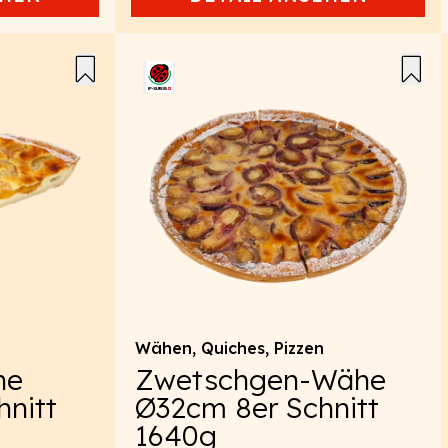
Wähen, Quiches, Pizzen
he
Zwetschgen-Wähe
nitt
Ø32cm 8er Schnitt
1640g