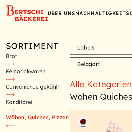
ÜBER UNS
NACHHALTIGKEIT
S
SORTIMENT
Labels
Brot
Belagart
Feinbackwaren
Alle Kategorien
Convenience gekühlt
Wahen Quiches
Konditorei
Wähen, Quiches, Pizzen