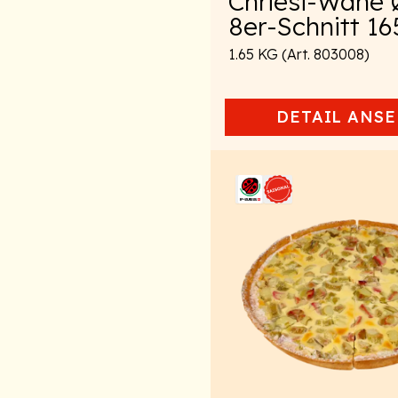
Chriesi-Wähe
8er-Schnitt 1
1.65 KG (Art. 803008)
DETAIL
ANSE