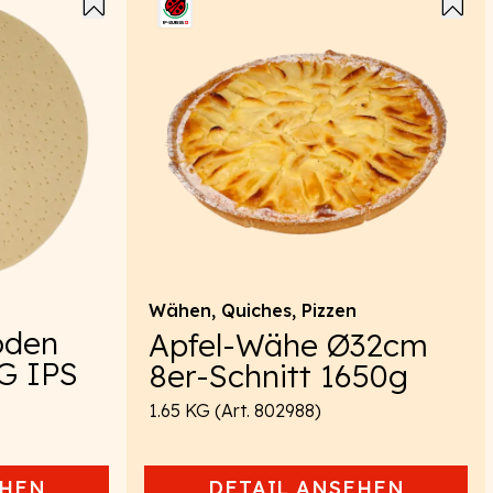
Wähen, Quiches, Pizzen
oden
Apfel-Wähe Ø32cm
G IPS
8er-Schnitt 1650g
1.65 KG (Art. 802988)
HEN
DETAIL
ANSEHEN