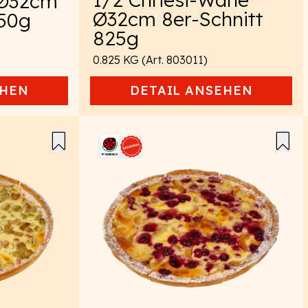
 Ø32cm
Ø32cm 8er-Schnitt
650g
825g
0.825 KG (Art. 803011)
HEN
DETAIL
ANSEHEN