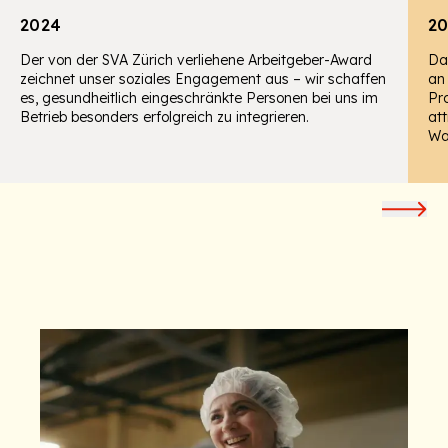
2024
20
Der von der SVA Zürich verliehene Arbeitgeber-Award
Da
zeichnet unser soziales Engagement aus – wir schaffen
an
es, gesundheitlich eingeschränkte Personen bei uns im
Pr
Betrieb besonders erfolgreich zu integrieren.
att
Wa
Unsere Philosophie