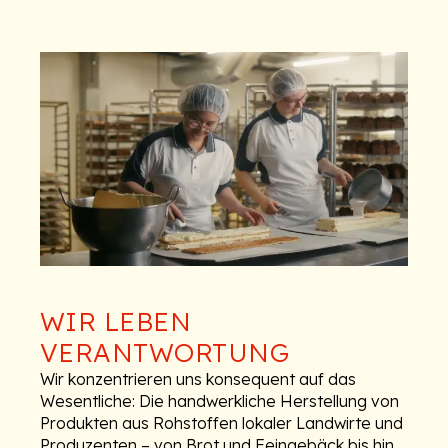
Unsere Tradition
WIR LEBEN
VERANTWORTUNG
Wir konzentrieren uns konsequent auf das
Wesentliche: Die handwerkliche Herstellung von
Produkten aus Rohstoffen lokaler Landwirte und
Produzenten – von Brot und Feingebäck bis hin