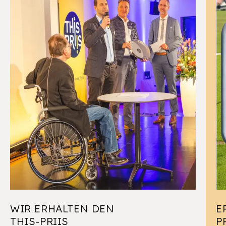
WIR ERHALTEN DEN
E
THIS-PRIIS
P