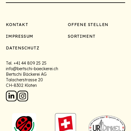
Footer
KONTAKT
OFFENE STELLEN
IMPRESSUM
SORTIMENT
DATENSCHUTZ
Tel.
+41 44 809 25 25
info@bertschi-baeckerei.ch
Bertschi Bäckerei AG
Talacherstrasse 20
CH-8302 Kloten