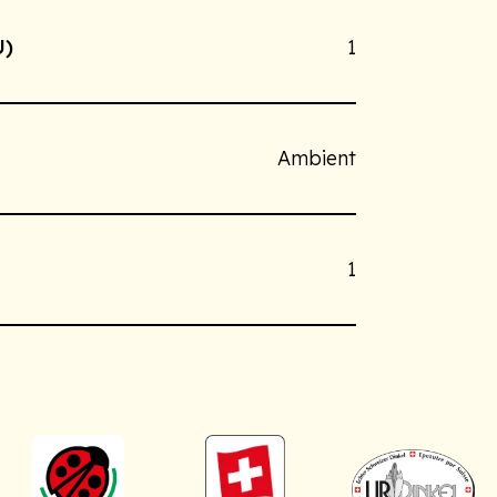
U)
1
Ambient
1