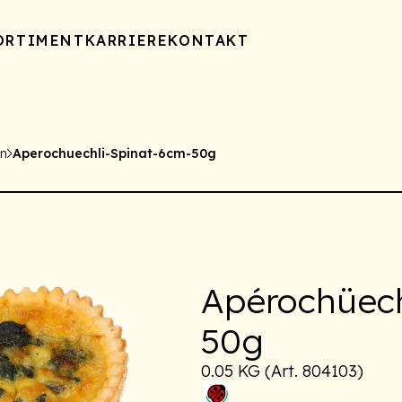
ORTIMENT
KARRIERE
KONTAKT
n
Aperochuechli-Spinat-6cm-50g
Apérochüec
50g
0.05 KG (Art. 804103)