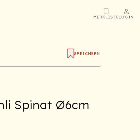
MERKLISTE
LOGIN
SPEICHERN
hli Spinat Ø6cm