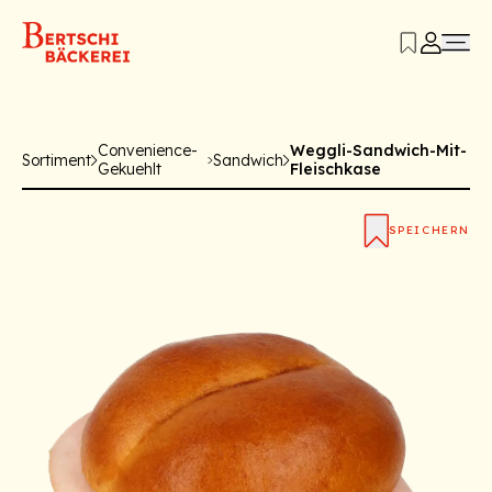
Convenience-
Weggli-Sandwich-Mit-
Sortiment
Sandwich
Gekuehlt
Fleischkase
SPEICHERN