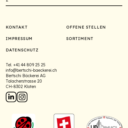
Footer
KONTAKT
OFFENE STELLEN
IMPRESSUM
SORTIMENT
DATENSCHUTZ
Tel.
+41 44 809 25 25
info@bertschi-baeckerei.ch
Bertschi Bäckerei AG
Talacherstrasse 20
CH-8302 Kloten