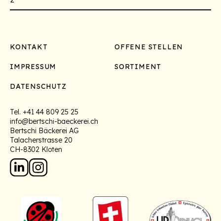
Footer
KONTAKT
OFFENE STELLEN
IMPRESSUM
SORTIMENT
DATENSCHUTZ
Tel.
+41 44 809 25 25
info@bertschi-baeckerei.ch
Bertschi Bäckerei AG
Talacherstrasse 20
CH-8302 Kloten