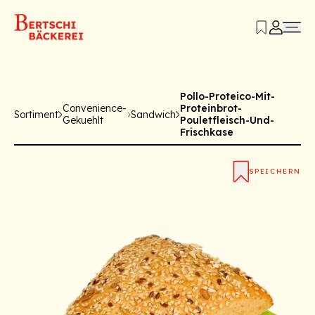
Pollo-Proteico-Mit-
Convenience-
Proteinbrot-
Sortiment
Sandwich
Gekuehlt
Pouletfleisch-Und-
Frischkase
SPEICHERN