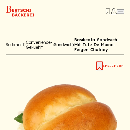
Basilicata-Sandwich-
Convenience-
Sortiment
Sandwich
Mit-Tete-De-Moine-
Gekuehlt
Feigen-Chutney
SPEICHERN