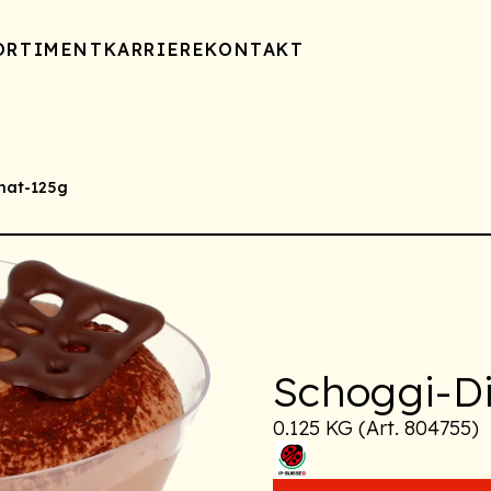
ORTIMENT
KARRIERE
KONTAKT
mat-125g
Schoggi-D
0.125 KG (Art. 804755)