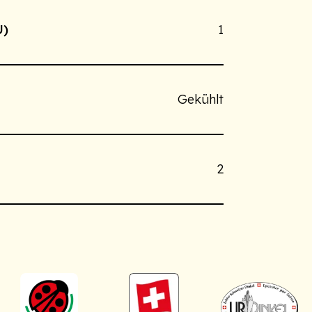
U)
1
Gekühlt
2