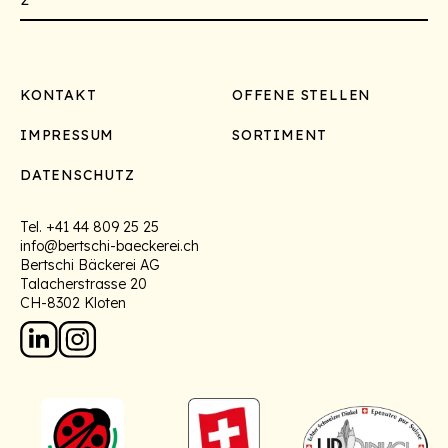
Footer
KONTAKT
OFFENE STELLEN
IMPRESSUM
SORTIMENT
DATENSCHUTZ
Tel.
+41 44 809 25 25
info@bertschi-baeckerei.ch
Bertschi Bäckerei AG
Talacherstrasse 20
CH-8302 Kloten