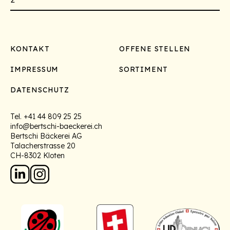
Footer
KONTAKT
OFFENE STELLEN
IMPRESSUM
SORTIMENT
DATENSCHUTZ
Tel.
+41 44 809 25 25
info@bertschi-baeckerei.ch
Bertschi Bäckerei AG
Talacherstrasse 20
CH-8302 Kloten