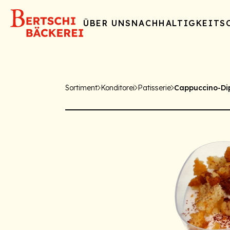
ÜBER UNS
NACHHALTIGKEIT
S
Sortiment
Konditorei
Patisserie
Cappuccino-Di