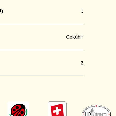
U)
1
Gekühlt
2