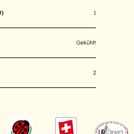
U)
1
Gekühlt
2