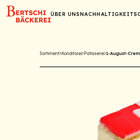
ÜBER UNS
NACHHALTIGKEIT
S
Sortiment
Konditorei
Patisserie
1-August-Crem