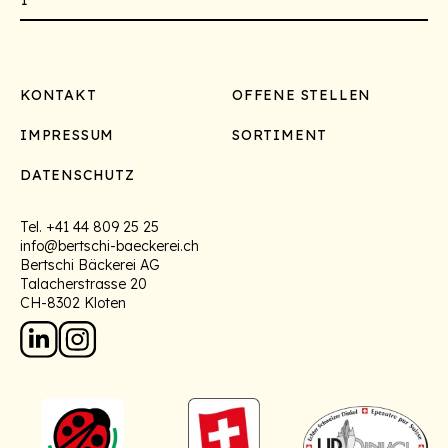
Footer
KONTAKT
OFFENE STELLEN
IMPRESSUM
SORTIMENT
DATENSCHUTZ
Tel.
+41 44 809 25 25
info@bertschi-baeckerei.ch
Bertschi Bäckerei AG
Talacherstrasse 20
CH-8302 Kloten