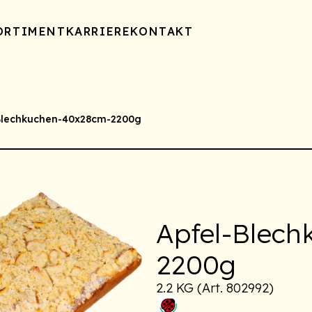
ORTIMENT
KARRIERE
KONTAKT
Blechkuchen-40x28cm-2200g
Apfel-Blec
2200g
2.2 KG (Art. 802992)