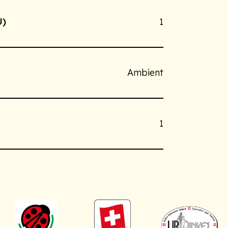
U)
1
Ambient
1