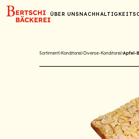
ÜBER UNS
NACHHALTIGKEIT
S
Sortiment
Konditorei
Diverse-Konditorei
Apfel-