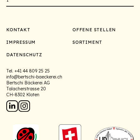
Footer
KONTAKT
OFFENE STELLEN
IMPRESSUM
SORTIMENT
DATENSCHUTZ
Tel.
+41 44 809 25 25
info@bertschi-baeckerei.ch
Bertschi Bäckerei AG
Talacherstrasse 20
CH-8302 Kloten