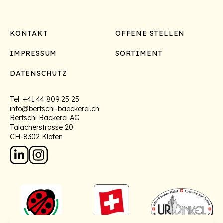
Footer
KONTAKT
OFFENE STELLEN
IMPRESSUM
SORTIMENT
DATENSCHUTZ
Tel.
+41 44 809 25 25
info@bertschi-baeckerei.ch
Bertschi Bäckerei AG
Talacherstrasse 20
CH-8302 Kloten