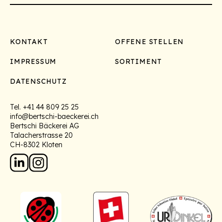
Footer
KONTAKT
OFFENE STELLEN
IMPRESSUM
SORTIMENT
DATENSCHUTZ
Tel.
+41 44 809 25 25
info@bertschi-baeckerei.ch
Bertschi Bäckerei AG
Talacherstrasse 20
CH-8302 Kloten