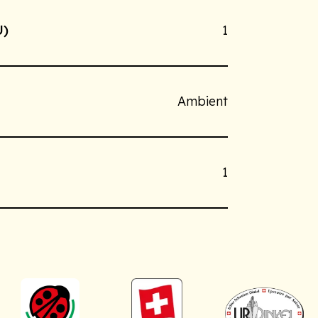
U)
1
Ambient
1