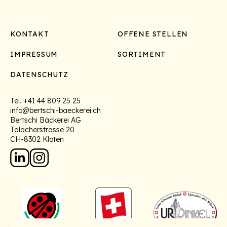
Footer
KONTAKT
OFFENE STELLEN
IMPRESSUM
SORTIMENT
DATENSCHUTZ
Tel.
+41 44 809 25 25
info@bertschi-baeckerei.ch
Bertschi Bäckerei AG
Talacherstrasse 20
CH-8302 Kloten