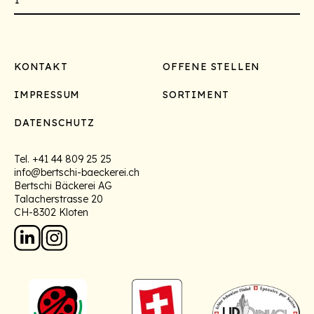
Footer
KONTAKT
OFFENE STELLEN
IMPRESSUM
SORTIMENT
DATENSCHUTZ
Tel.
+41 44 809 25 25
info@bertschi-baeckerei.ch
Bertschi Bäckerei AG
Talacherstrasse 20
CH-8302 Kloten