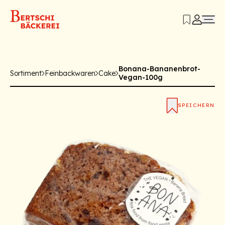
Bonana-Bananenbrot-
Sortiment
Feinbackwaren
Cake
Vegan-100g
SPEICHERN