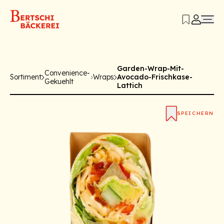
Garden-Wrap-Mit-
Convenience-
Sortiment
Wraps
Avocado-Frischkase-
Gekuehlt
Lattich
SPEICHERN