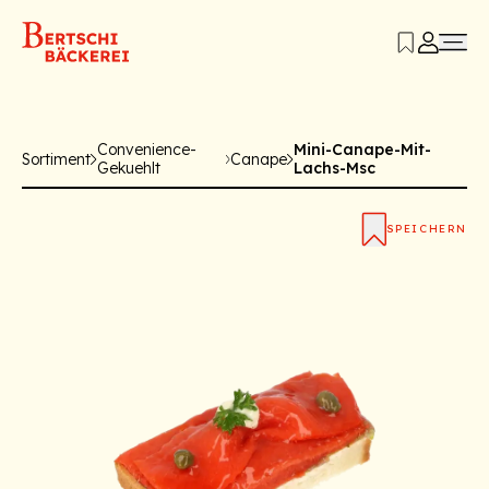
Convenience-
Mini-Canape-Mit-
Sortiment
Canape
Gekuehlt
Lachs-Msc
SPEICHERN