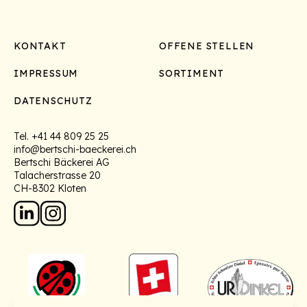
Footer
KONTAKT
OFFENE STELLEN
IMPRESSUM
SORTIMENT
DATENSCHUTZ
Tel.
+41 44 809 25 25
info@bertschi-baeckerei.ch
Bertschi Bäckerei AG
Talacherstrasse 20
CH-8302 Kloten