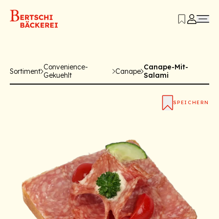
Convenience-
Canape-Mit-
Sortiment
Canape
Gekuehlt
Salami
SPEICHERN