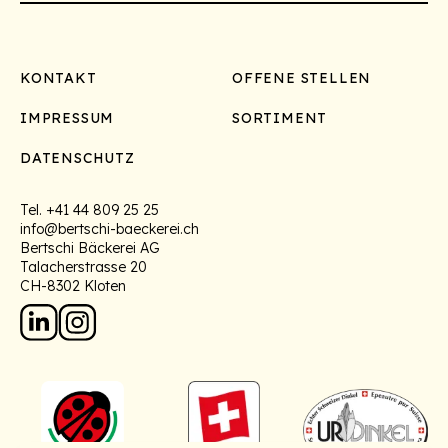
Footer
KONTAKT
OFFENE STELLEN
IMPRESSUM
SORTIMENT
DATENSCHUTZ
Tel.
+41 44 809 25 25
info@bertschi-baeckerei.ch
Bertschi Bäckerei AG
Talacherstrasse 20
CH-8302 Kloten