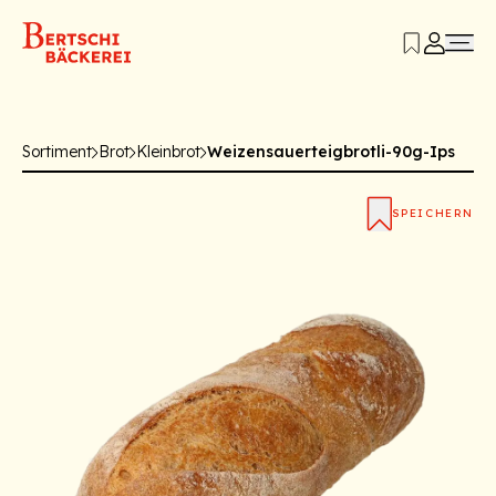
Sortiment
Brot
Kleinbrot
Weizensauerteigbrotli-90g-Ips
SPEICHERN