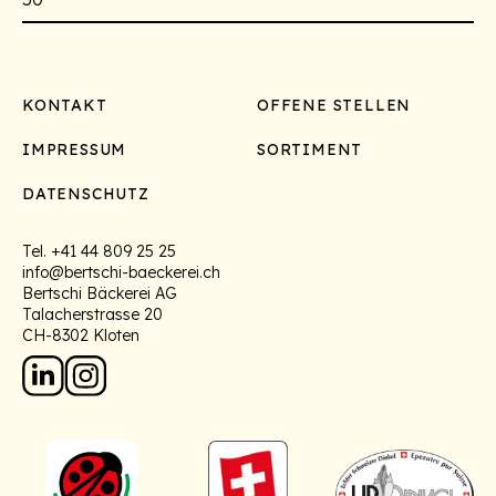
Footer
KONTAKT
OFFENE STELLEN
IMPRESSUM
SORTIMENT
DATENSCHUTZ
Tel.
+41 44 809 25 25
info@bertschi-baeckerei.ch
Bertschi Bäckerei AG
Talacherstrasse 20
CH-8302 Kloten