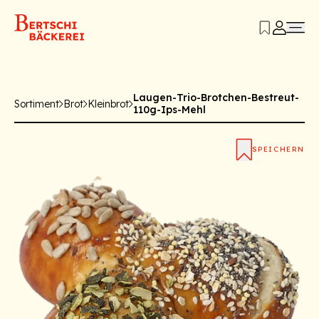
Laugen-Trio-Brotchen-Bestreut-
Sortiment
Brot
Kleinbrot
110g-Ips-Mehl
SPEICHERN