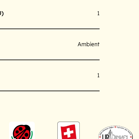
U)
1
Ambient
1