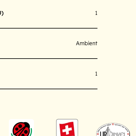
U)
1
Ambient
1