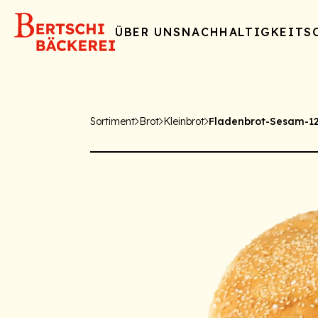
ÜBER UNS
NACHHALTIGKEIT
S
Sortiment
Brot
Kleinbrot
Fladenbrot-Sesam-1