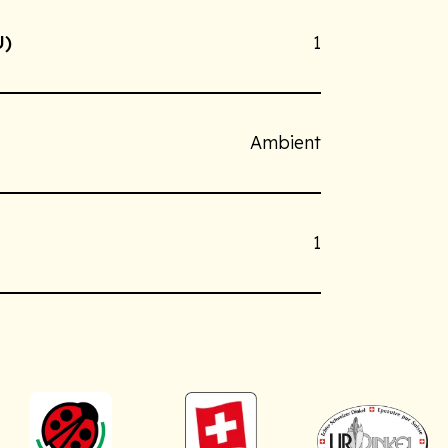
U)
1
Ambient
1