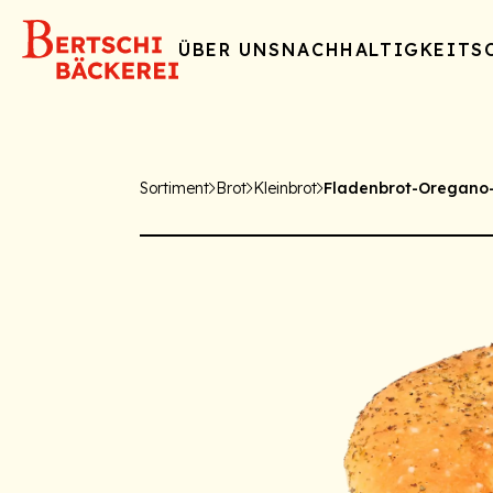
ÜBER UNS
NACHHALTIGKEIT
S
Sortiment
Brot
Kleinbrot
Fladenbrot-Oregano