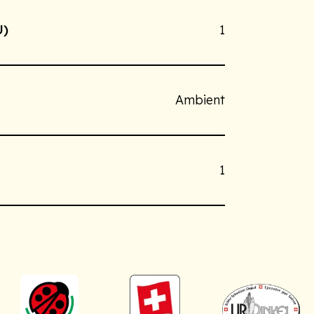
U)
1
Ambient
1