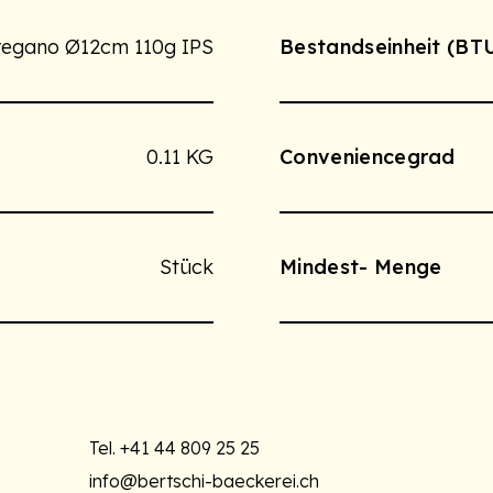
regano Ø12cm 110g IPS
Bestandseinheit (BT
0.11 KG
Conveniencegrad
Stück
Mindest- Menge
Tel.
+41 44 809 25 25
info@bertschi-baeckerei.ch