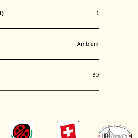
U)
1
Ambient
30