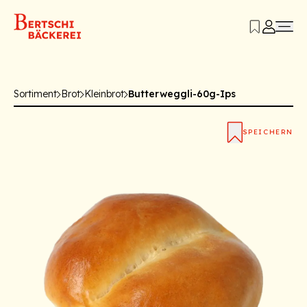
Sortiment
Brot
Kleinbrot
Butterweggli-60g-Ips
SPEICHERN