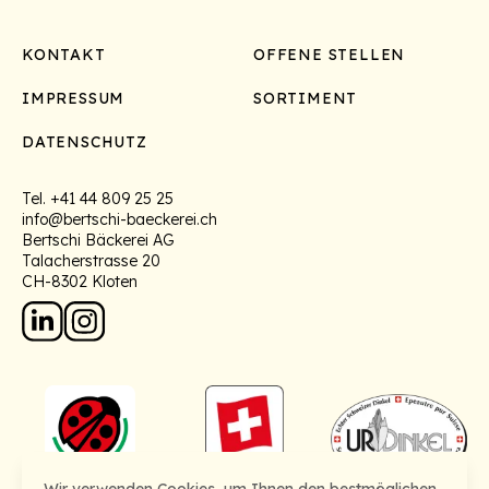
Footer
KONTAKT
OFFENE STELLEN
IMPRESSUM
SORTIMENT
DATENSCHUTZ
Tel.
+41 44 809 25 25
info@bertschi-baeckerei.ch
Bertschi Bäckerei AG
Talacherstrasse 20
CH-8302 Kloten