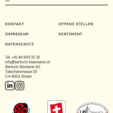
Footer
KONTAKT
OFFENE STELLEN
IMPRESSUM
SORTIMENT
DATENSCHUTZ
Tel.
+41 44 809 25 25
info@bertschi-baeckerei.ch
Bertschi Bäckerei AG
Talacherstrasse 20
CH-8302 Kloten