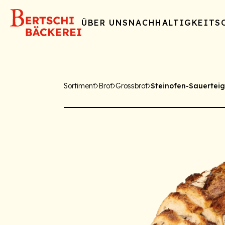
ÜBER UNS
NACHHALTIGKEIT
S
Sortiment
Brot
Grossbrot
Steinofen-Sauerteig