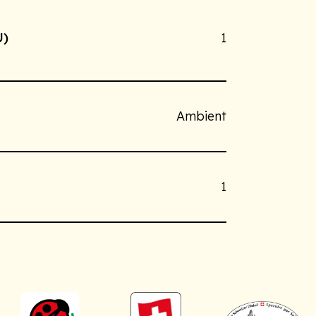
U)
1
Ambient
1