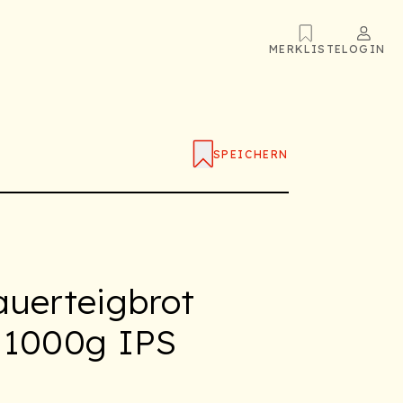
MERKLISTE
LOGIN
SPEICHERN
auerteigbrot
 1000g IPS