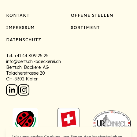
Footer
KONTAKT
OFFENE STELLEN
IMPRESSUM
SORTIMENT
DATENSCHUTZ
Tel.
+41 44 809 25 25
info@bertschi-baeckerei.ch
Bertschi Bäckerei AG
Talacherstrasse 20
CH-8302 Kloten